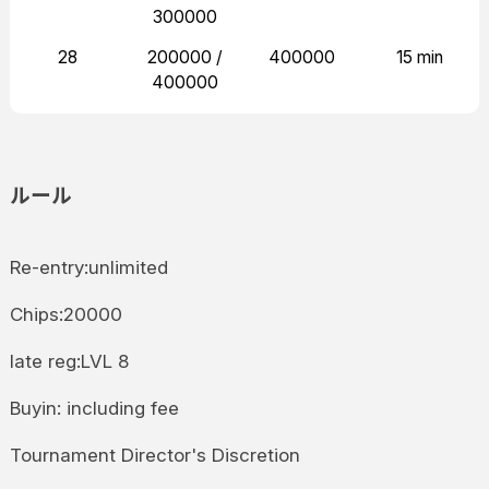
300000
28
200000 /
400000
15 min
400000
ルール
Re-entry:unlimited
Chips:20000
late reg:LVL 8
Buyin: including fee
Tournament Director's Discretion