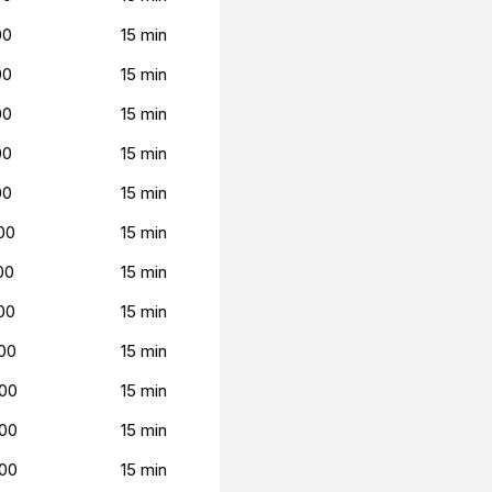
00
15 min
00
15 min
00
15 min
00
15 min
00
15 min
00
15 min
00
15 min
00
15 min
00
15 min
00
15 min
00
15 min
00
15 min