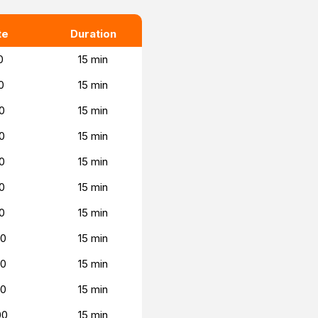
te
Duration
0
15 min
0
15 min
0
15 min
0
15 min
0
15 min
0
15 min
0
15 min
00
15 min
00
15 min
00
15 min
00
15 min