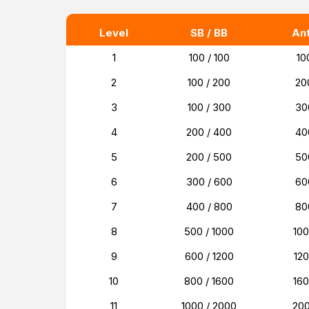
Level
SB / BB
An
1
100 / 100
10
2
100 / 200
20
3
100 / 300
30
4
200 / 400
40
5
200 / 500
50
6
300 / 600
60
7
400 / 800
80
8
500 / 1000
10
9
600 / 1200
12
10
800 / 1600
16
11
1000 / 2000
20